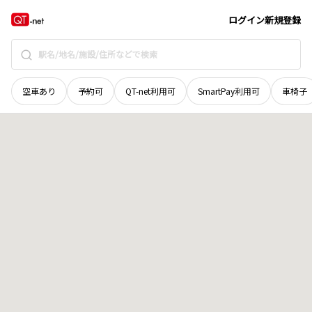
宮城県
大崎市
三本木伊場野
地域選択で探す
ログイン
新規登録
空車あり
予約可
QT-net利用可
SmartPay利用可
車椅子