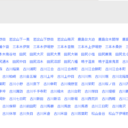
野目
岩出山下一栗
岩出山下野目
岩出山南沢
鹿島台大迫
鹿島台木間塚
鹿
蟻ケ袋
三本木伊賀
三本木伊場野
三本木音無
三本木上伊場野
三本木桑折
本木南谷地
田尻
田尻大沢
田尻大貫
田尻大嶺
田尻小塩
田尻蕪栗
田尻北
尻通木
田尻中目
田尻沼木
田尻沼部
田尻八幡
鳴子温泉
鳴子温泉鬼首
古
森
古川稲葉
古川浦町
古川江合
古川江合寿町
古川江合錦町
古川江合本町
古川柏崎
古川金五輪
古川上埣
古川上中目
古川川熊
古川川端
古川北稲
葉町
古川小野
古川斎下
古川幸町
古川境野宮
古川栄町
古川桜ノ目
古川
李埣
古川諏訪
古川千手寺町
古川楡木
古川台町
古川塚目
古川堤根
古川
岡針
古川七日町
古川新田
古川新沼
古川新堀
古川西荒井
古川西館
古川
古川保柳
古川前田町
古川馬櫛
古川馬放
古川馬寄
古川三日町
古川南沢
古川休塚
古川矢目
古川米倉
古川米袋
古川若葉町
松山金谷
松山下伊場