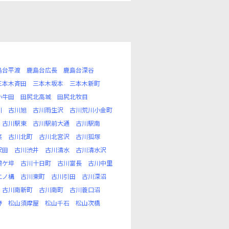
島台平渡
鹿島台広長
鹿島台深谷
三本木斉田
三本木坂本
三本木新町
小牛田
田尻北高城
田尻北牧目
川
古川旭
古川雨生沢
古川荒川小金町
古川駅東
古川駅前大通
古川駅南
葉
古川北町
古川北宮沢
古川狐塚
沢田
古川渋井
古川清水
古川清水沢
鶴ケ埣
古川十日町
古川富長
古川中里
二ノ構
古川東町
古川引田
古川深沼
古川南新町
古川南町
古川蓑口沼
野
松山須摩屋
松山千石
松山次橋