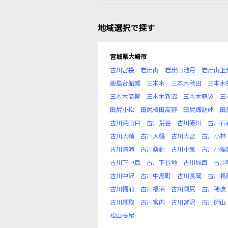
地域選択で探す
宮城県大崎市
古川宮袋
岩出山
岩出山池月
岩出山上
鹿島台船越
三本木
三本木秋田
三本木
三本木高柳
三本木新沼
三本木蒜袋
三
田尻小松
田尻桜田高野
田尻諏訪峠
田
古川荒田目
古川荒谷
古川飯川
古川石
古川大崎
古川大幡
古川大宮
古川小林
古川清滝
古川桑針
古川小泉
古川小稲
古川下中目
古川下谷地
古川城西
古川
古川中沢
古川中島町
古川長岡
古川長
古川福浦
古川福沼
古川渕尻
古川穂波
古川耳取
古川宮内
古川宮沢
古川師山
松山長尾