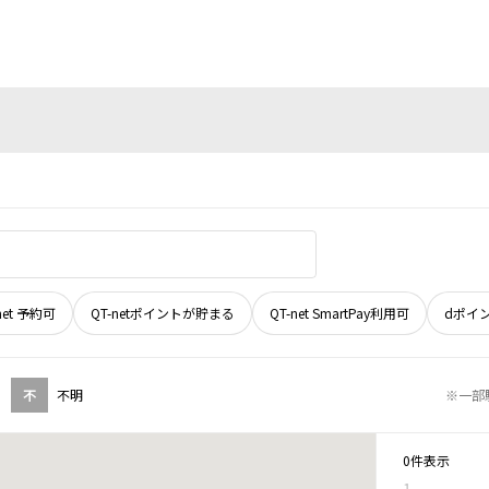
net 予約可
QT-netポイントが貯まる
QT-net SmartPay利用可
dポイ
不
不明
※一部
0件表示
1