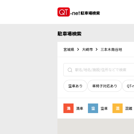
駐車場検索
駐車場検索
宮城県
大崎市
三本木南谷地
空車あり
車椅子対応あり
QT-
満
満車
空
空車
混
混雑