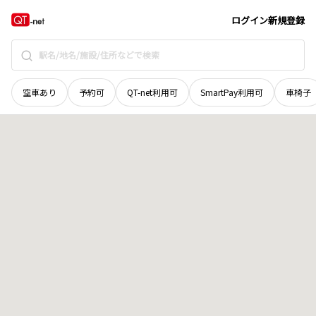
宮城県
大崎市
古川台町
地域選択で探す
ログイン
新規登録
空車あり
予約可
QT-net利用可
SmartPay利用可
車椅子