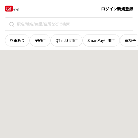
宮城県
大崎市
古川川端
地域選択で探す
ログイン
新規登録
空車あり
予約可
QT-net利用可
SmartPay利用可
車椅子