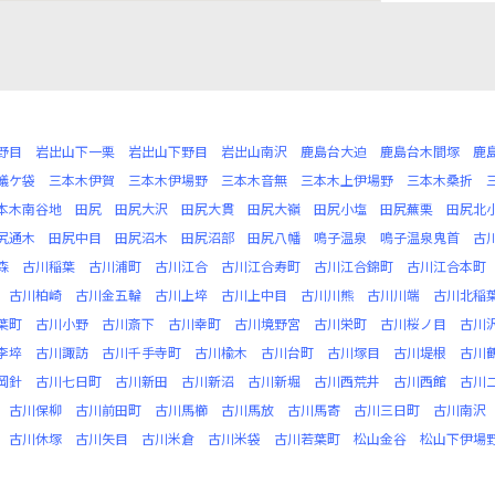
野目
岩出山下一栗
岩出山下野目
岩出山南沢
鹿島台大迫
鹿島台木間塚
鹿
蟻ケ袋
三本木伊賀
三本木伊場野
三本木音無
三本木上伊場野
三本木桑折
本木南谷地
田尻
田尻大沢
田尻大貫
田尻大嶺
田尻小塩
田尻蕪栗
田尻北
尻通木
田尻中目
田尻沼木
田尻沼部
田尻八幡
鳴子温泉
鳴子温泉鬼首
古
森
古川稲葉
古川浦町
古川江合
古川江合寿町
古川江合錦町
古川江合本町
古川柏崎
古川金五輪
古川上埣
古川上中目
古川川熊
古川川端
古川北稲
葉町
古川小野
古川斎下
古川幸町
古川境野宮
古川栄町
古川桜ノ目
古川
李埣
古川諏訪
古川千手寺町
古川楡木
古川台町
古川塚目
古川堤根
古川
岡針
古川七日町
古川新田
古川新沼
古川新堀
古川西荒井
古川西館
古川
古川保柳
古川前田町
古川馬櫛
古川馬放
古川馬寄
古川三日町
古川南沢
古川休塚
古川矢目
古川米倉
古川米袋
古川若葉町
松山金谷
松山下伊場