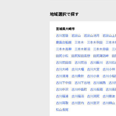
地域選択で探す
宮城県大崎市
古川宮袋
岩出山
岩出山池月
岩出山上
鹿島台船越
三本木
三本木秋田
三本木
三本木高柳
三本木新沼
三本木蒜袋
三
田尻小松
田尻桜田高野
田尻諏訪峠
田
古川荒田目
古川荒谷
古川飯川
古川石
古川大崎
古川大幡
古川大宮
古川小林
古川清滝
古川桑針
古川小泉
古川小稲
古川下中目
古川下谷地
古川城西
古川
古川中沢
古川中島町
古川長岡
古川長
古川福浦
古川福沼
古川渕尻
古川穂波
古川耳取
古川宮内
古川宮沢
古川師山
松山長尾