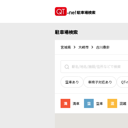
駐車場検索
駐車場検索
宮城県
大崎市
古川桑針
空車あり
車椅子対応あり
QT-
満
満車
空
空車
混
混雑