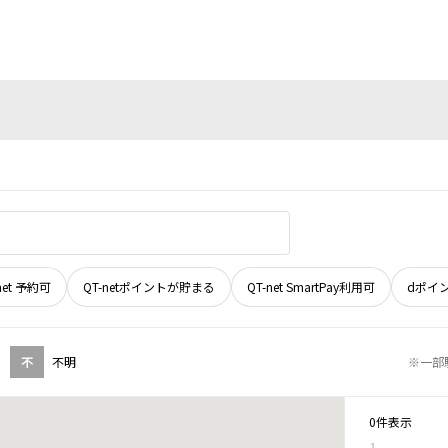
net 予約可
QT-netポイントが貯まる
QT-net SmartPay利用可
dポイ
不
不明
※一部
0件表示
1