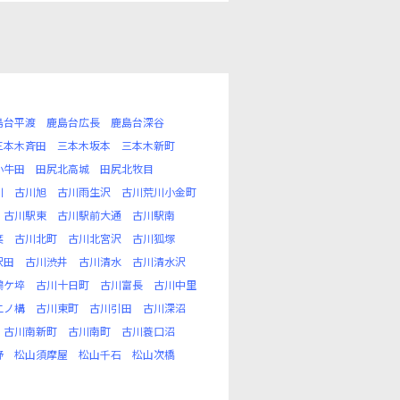
島台平渡
鹿島台広長
鹿島台深谷
三本木斉田
三本木坂本
三本木新町
小牛田
田尻北高城
田尻北牧目
川
古川旭
古川雨生沢
古川荒川小金町
古川駅東
古川駅前大通
古川駅南
葉
古川北町
古川北宮沢
古川狐塚
沢田
古川渋井
古川清水
古川清水沢
鶴ケ埣
古川十日町
古川富長
古川中里
二ノ構
古川東町
古川引田
古川深沼
古川南新町
古川南町
古川蓑口沼
野
松山須摩屋
松山千石
松山次橋