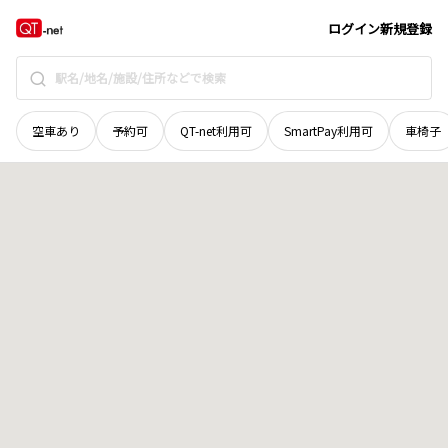
宮城県
大崎市
古川米倉
地域選択で探す
ログイン
新規登録
空車あり
予約可
QT-net利用可
SmartPay利用可
車椅子