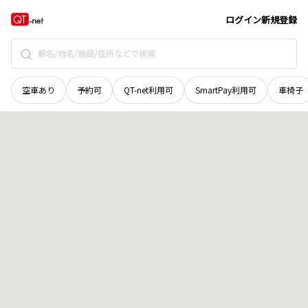
宮城県
大崎市
古川荒谷
地域選択で探す
ログイン
新規登録
空車あり
予約可
QT-net利用可
SmartPay利用可
車椅子