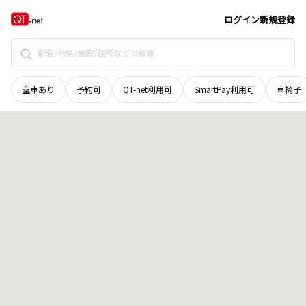
宮城県
宮城郡利府町
森郷
地域選択で探す
ログイン
新規登録
空車あり
予約可
QT-net利用可
SmartPay利用可
車椅子