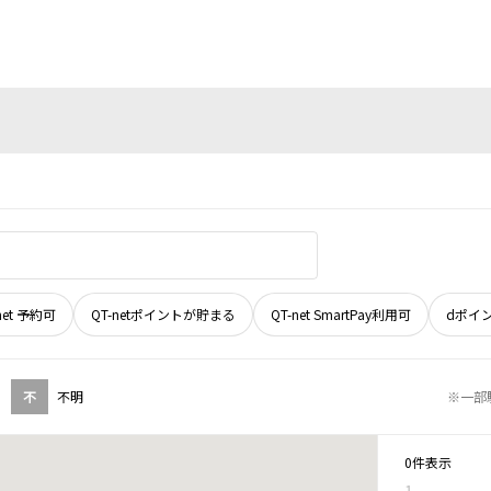
net 予約可
QT-netポイントが貯まる
QT-net SmartPay利用可
dポイ
不
不明
※一部
0件表示
1