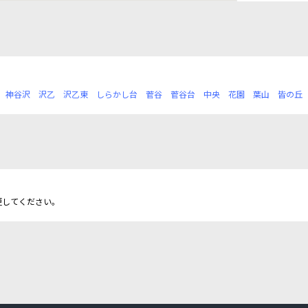
神谷沢
沢乙
沢乙東
しらかし台
菅谷
菅谷台
中央
花園
葉山
皆の丘
更してください。