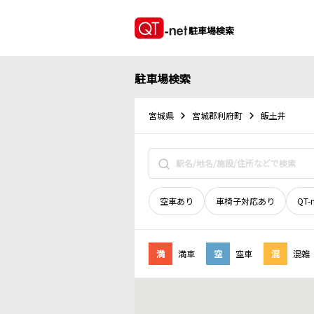
駐車場検索
駐車場検索
宮城県
宮城郡利府町
飯土井
空車あり
車椅子対応あり
QT-
満
満車
空
空車
混
混雑