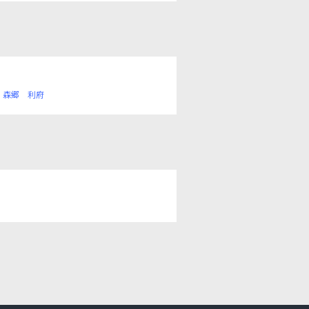
森郷
利府