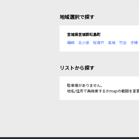
地域選択で探す
宮城県宮城郡松島町
磯崎
北小泉
桜渡戸
高城
竹谷
手樽
リストから探す
駐車場がありません。
地名/住所で再検索するかmapの範囲を変