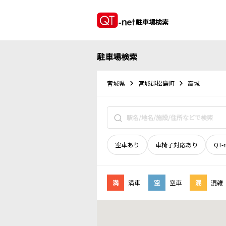
駐車場検索
駐車場検索
宮城県
宮城郡松島町
高城
空車あり
車椅子対応あり
QT-
満
満車
空
空車
混
混雑