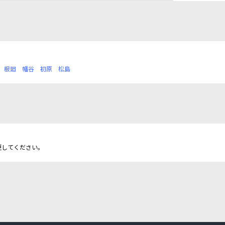
根廻
幡谷
初原
松島
更してください。