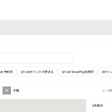
net 予約可
QT-netポイントが貯まる
QT-net SmartPay利用可
dポイ
不
不明
※一部
0件表示
1