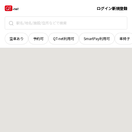
宮城県
富谷市
とちの木
地域選択で探す
ログイン
新規登録
空車あり
予約可
QT-net利用可
SmartPay利用可
車椅子