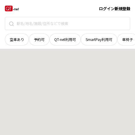
宮城県
富谷市
富谷
地域選択で探す
ログイン
新規登録
空車あり
予約可
QT-net利用可
SmartPay利用可
車椅子