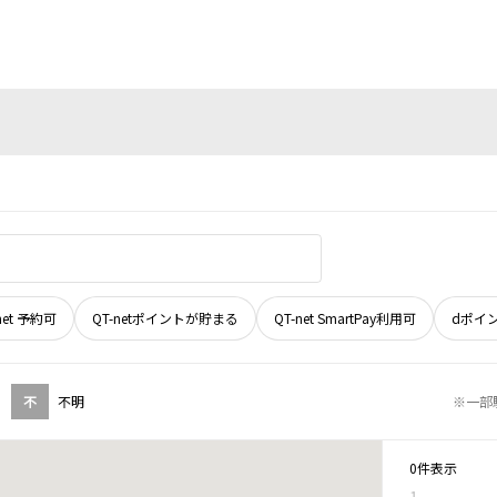
net 予約可
QT-netポイントが貯まる
QT-net SmartPay利用可
dポイ
不
不明
※一部
0件表示
1