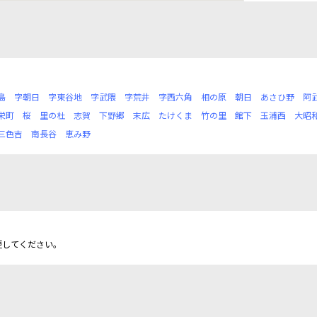
島
字朝日
字東谷地
字武隈
字荒井
字西六角
相の原
朝日
あさひ野
阿
栄町
桜
里の杜
志賀
下野郷
末広
たけくま
竹の里
館下
玉浦西
大昭
三色吉
南長谷
恵み野
更してください。