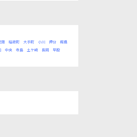
武隈
稲荷町
大手町
小川
押分
梶橋
和
中央
寺島
土ケ崎
長岡
早股