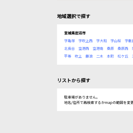
地域選択で探す
宮城県岩沼市
字亀塚
字吹上西
字大和
字山桜
字敷
北長谷
空港西
空港南
桑原
桑原西
平等
吹上
藤浪
二木
本町
松ケ丘
リストから探す
駐車場がありません。
地名/住所で再検索するかmapの範囲を変