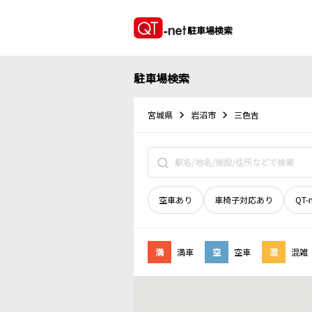
駐車場検索
駐車場検索
宮城県
岩沼市
三色吉
空車あり
車椅子対応あり
QT-
満
満車
空
空車
混
混雑