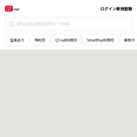
宮城県
岩沼市
二木
地域選択で探す
ログイン
新規登録
空車あり
予約可
QT-net利用可
SmartPay利用可
車椅子