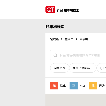
駐車場検索
駐車場検索
宮城県
岩沼市
大手町
空車あり
車椅子対応あり
QT-
満
満車
空
空車
混
混雑