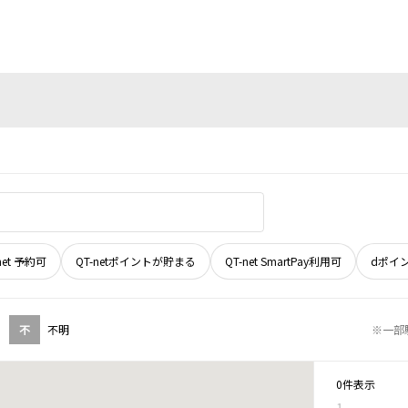
net 予約可
QT-netポイントが貯まる
QT-net SmartPay利用可
dポイ
不
不明
※一部
0件表示
1