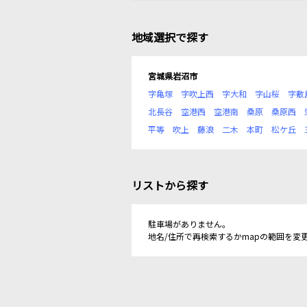
地域選択で探す
宮城県岩沼市
字亀塚
字吹上西
字大和
字山桜
字敷
北長谷
空港西
空港南
桑原
桑原西
平等
吹上
藤浪
二木
本町
松ケ丘
リストから探す
駐車場がありません。
地名/住所で再検索するかmapの範囲を変