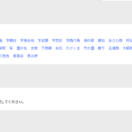
島
字朝日
字東谷地
字武隈
字荒井
字西六角
相の原
朝日
あさひ野
阿
栄町
桜
里の杜
志賀
下野郷
末広
たけくま
竹の里
館下
玉浦西
大昭
三色吉
南長谷
恵み野
更してください。