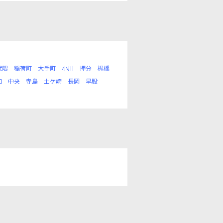
武隈
稲荷町
大手町
小川
押分
梶橋
和
中央
寺島
土ケ崎
長岡
早股