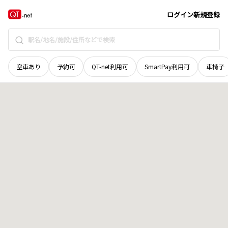
宮城県
岩沼市
桑原西
地域選択で探す
ログイン
新規登録
空車あり
予約可
QT-net利用可
SmartPay利用可
車椅子