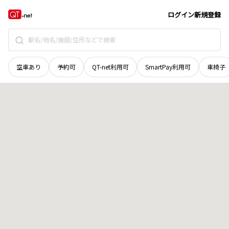
宮城県
岩沼市
阿武隈
地域選択で探す
ログイン
新規登録
空車あり
予約可
QT-net利用可
SmartPay利用可
車椅子