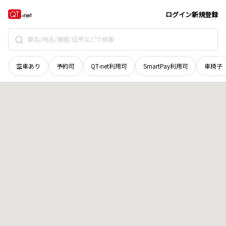
宮城県
東松島市
浜市
地域選択で探す
ログイン
新規登録
空車あり
予約可
QT-net利用可
SmartPay利用可
車椅子