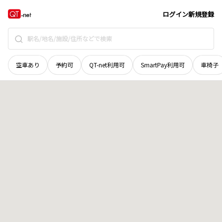
宮城県
東松島市
西福田
地域選択で探す
ログイン
新規登録
空車あり
予約可
QT-net利用可
SmartPay利用可
車椅子