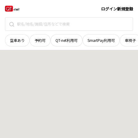
宮城県
柴田郡大河原町
字上川原
地域選択で探す
ログイン
新規登録
空車あり
予約可
QT-net利用可
SmartPay利用可
車椅子