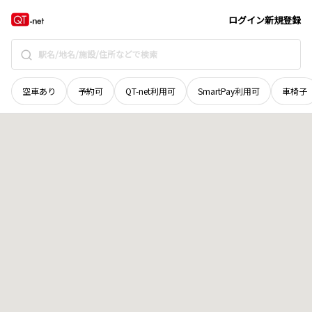
宮城県
柴田郡大河原町
字中ノ水門
地域選択で探す
ログイン
新規登録
空車あり
予約可
QT-net利用可
SmartPay利用可
車椅子