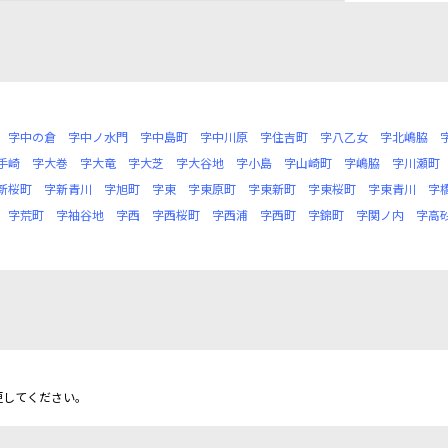
字中の倉
字中ノ水門
字中島町
字中川原
字住吉町
字八乙女
字北嶋脇
手崎
字大巻
字大竜
字大芝
字大谷地
字小島
字山崎町
字嶋脇
字川瀬町
新桜町
字新青川
字旭町
字東
字東原町
字東新町
字東桜町
字東青川
字
字荒町
字袖谷地
字西
字西桜町
字西浦
字西町
字錦町
字関ノ内
字高
更してください。