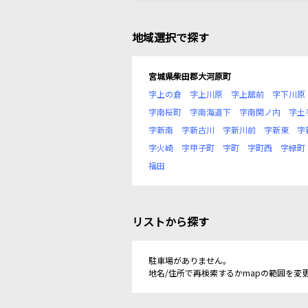
地域選択で探す
宮城県柴田郡大河原町
字上の倉
字上川原
字上舘前
字下川原
字南桜町
字南海道下
字南関ノ内
字土
字新南
字新古川
字新川前
字新東
字
字火崎
字甲子町
字町
字町西
字緑町
福田
リストから探す
駐車場がありません。
地名/住所で再検索するかmapの範囲を変