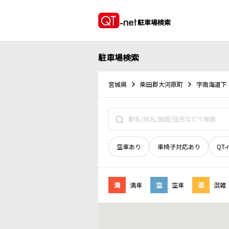
駐車場検索
駐車場検索
宮城県
柴田郡大河原町
字南海道下
空車あり
車椅子対応あり
QT-
満
満車
空
空車
混
混雑