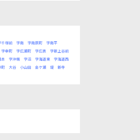
字千塚前
字南
字南原町
字南平
字幸町
字広瀬町
字広表
字新上谷前
橋本
字沖端
字沼
字海道東
字海道西
砂町
大谷
小山田
金ケ瀬
堤
新寺