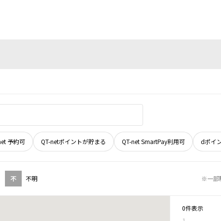
net 予約可
QT-netポイントが貯まる
QT-net SmartPay利用可
dポイ
不
不明
※一部
0件表示
1