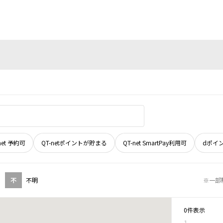
net 予約可
QT-netポイントが貯まる
QT-net SmartPay利用可
dポイ
不
不明
※一部
0件表示
1