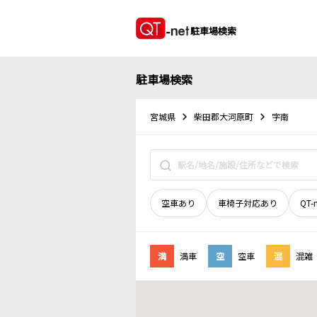
駐車場検索
駐車場検索
宮城県
柴田郡大河原町
字南
空車あり
車椅子対応あり
QT-
満
満車
空
空車
混
混雑