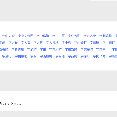
字中の倉
字中ノ水門
字中島町
字中川原
字住吉町
字八乙女
字北嶋脇
手崎
字大巻
字大竜
字大芝
字大谷地
字小島
字山崎町
字嶋脇
字川瀬町
新桜町
字新青川
字旭町
字東
字東原町
字東新町
字東桜町
字東青川
字
字荒町
字袖谷地
字西
字西桜町
字西浦
字西町
字錦町
字関ノ内
字高
更してください。