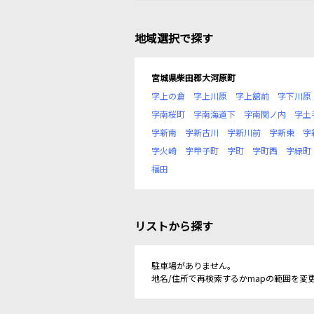
地域選択で探す
宮城県柴田郡大河原町
字上の倉
字上川原
字上舘前
字下川原
字南桜町
字南海道下
字南関ノ内
字土
字新南
字新古川
字新川前
字新東
字
字火崎
字甲子町
字町
字町西
字緑町
福田
リストから探す
駐車場がありません。
地名/住所で再検索するかmapの範囲を変