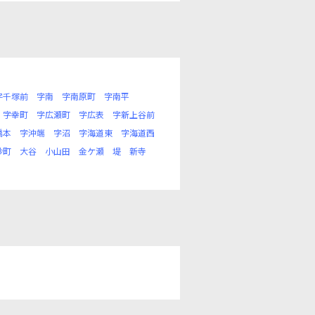
字千塚前
字南
字南原町
字南平
字幸町
字広瀬町
字広表
字新上谷前
橋本
字沖端
字沼
字海道東
字海道西
砂町
大谷
小山田
金ケ瀬
堤
新寺