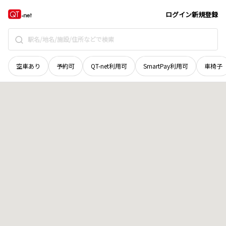
宮城県
柴田郡大河原町
字新南
地域選択で探す
ログイン
新規登録
空車あり
予約可
QT-net利用可
SmartPay利用可
車椅子