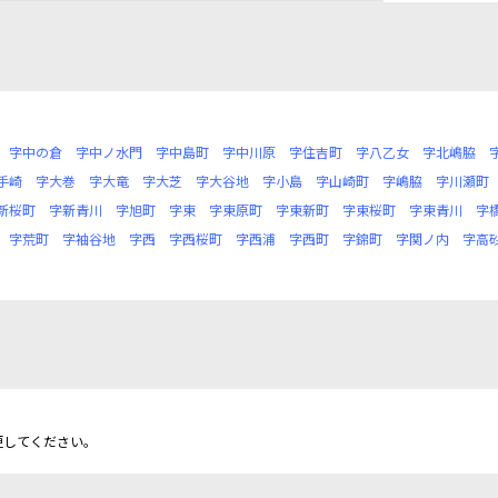
字中の倉
字中ノ水門
字中島町
字中川原
字住吉町
字八乙女
字北嶋脇
手崎
字大巻
字大竜
字大芝
字大谷地
字小島
字山崎町
字嶋脇
字川瀬町
新桜町
字新青川
字旭町
字東
字東原町
字東新町
字東桜町
字東青川
字
字荒町
字袖谷地
字西
字西桜町
字西浦
字西町
字錦町
字関ノ内
字高
更してください。