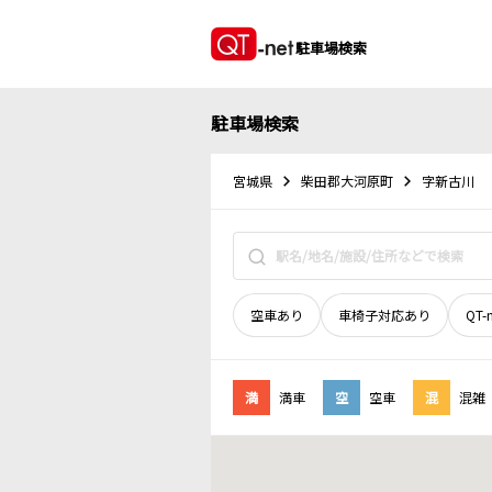
駐車場検索
駐車場検索
宮城県
柴田郡大河原町
字新古川
空車あり
車椅子対応あり
QT-
満
満車
空
空車
混
混雑