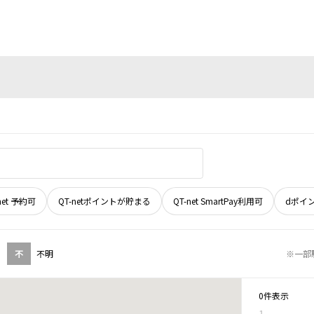
net 予約可
QT-netポイントが貯まる
QT-net SmartPay利用可
dポイ
不
不明
※一部
0件表示
1