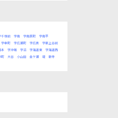
字千塚前
字南
字南原町
字南平
字幸町
字広瀬町
字広表
字新上谷前
橋本
字沖端
字沼
字海道東
字海道西
砂町
大谷
小山田
金ケ瀬
堤
新寺