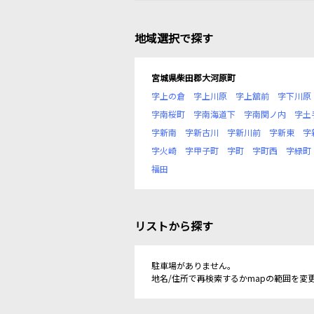
地域選択で探す
宮城県柴田郡大河原町
字上の倉
字上川原
字上舘前
字下川原
字南桜町
字南海道下
字南関ノ内
字土
字新南
字新古川
字新川前
字新東
字
字火崎
字甲子町
字町
字町西
字緑町
福田
リストから探す
駐車場がありません。
地名/住所で再検索するかmapの範囲を変