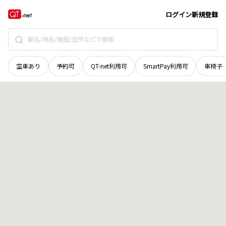
宮城県
柴田郡大河原町
字橋本
地域選択で探す
ログイン
新規登録
空車あり
予約可
QT-net利用可
SmartPay利用可
車椅子