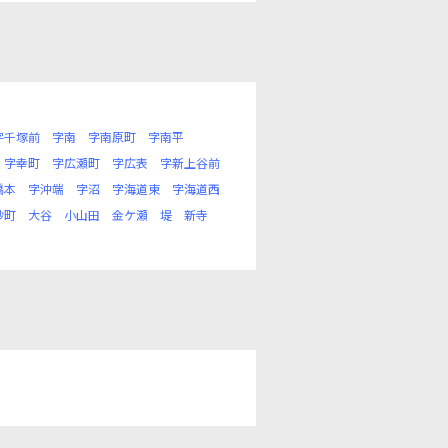
字千塚前
字南
字南原町
字南平
字幸町
字広瀬町
字広表
字新上谷前
橋本
字沖端
字沼
字海道東
字海道西
砂町
大谷
小山田
金ケ瀬
堤
新寺