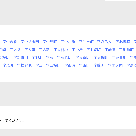
字中の倉
字中ノ水門
字中島町
字中川原
字住吉町
字八乙女
字北嶋脇
手崎
字大巻
字大竜
字大芝
字大谷地
字小島
字山崎町
字嶋脇
字川瀬町
新桜町
字新青川
字旭町
字東
字東原町
字東新町
字東桜町
字東青川
字
字荒町
字袖谷地
字西
字西桜町
字西浦
字西町
字錦町
字関ノ内
字高
更してください。