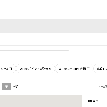
net 予約可
QT-netポイントが貯まる
QT-net SmartPay利用可
dポイ
不
不明
※一部
0件表示
1