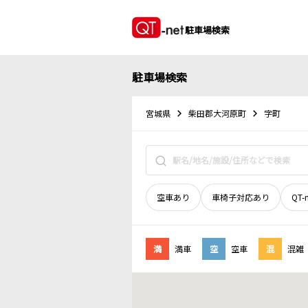
駐車場検索
駐車場検索
宮城県
柴田郡大河原町
字町
空車あり
車椅子対応あり
QT-
満
満車
空
空車
混
混雑