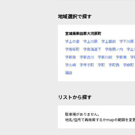
地域選択で探す
宮城県柴田郡大河原町
字上の倉
字上川原
字上舘前
字下川原
字南桜町
字南海道下
字南関ノ内
字土
字新南
字新古川
字新川前
字新東
字
字火崎
字甲子町
字町
字町西
字緑町
福田
リストから探す
駐車場がありません。
地名/住所で再検索するかmapの範囲を変