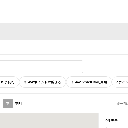
net 予約可
QT-netポイントが貯まる
QT-net SmartPay利用可
dポイ
不
不明
※一部
0件表示
1