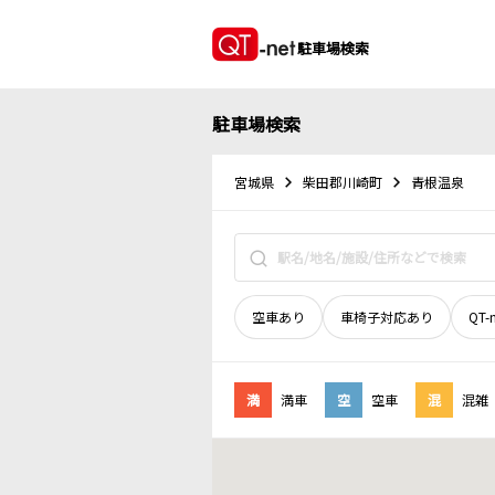
駐車場検索
駐車場検索
宮城県
柴田郡川崎町
青根温泉
空車あり
車椅子対応あり
QT-
満
満車
空
空車
混
混雑