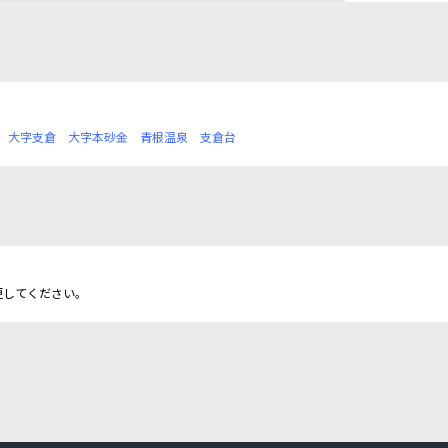
大字支倉
大字本砂金
青根温泉
支倉台
更してください。