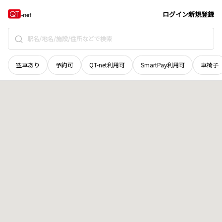
宮城県
柴田郡村田町
大字菅生
地域選択で探す
ログイン
新規登録
空車あり
予約可
QT-net利用可
SmartPay利用可
車椅子