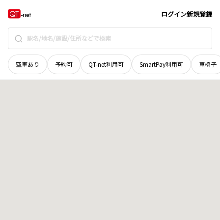
宮城県
柴田郡村田町
大字薄木
地域選択で探す
ログイン
新規登録
空車あり
予約可
QT-net利用可
SmartPay利用可
車椅子