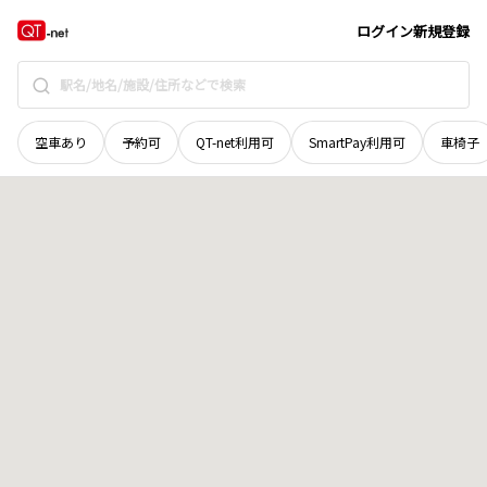
宮城県
柴田郡柴田町
大字船迫
地域選択で探す
ログイン
新規登録
空車あり
予約可
QT-net利用可
SmartPay利用可
車椅子