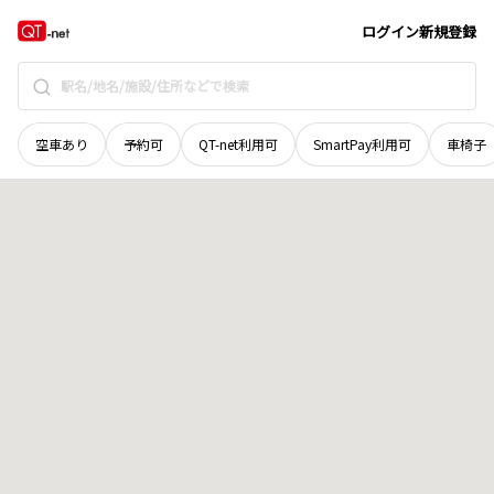
宮城県
柴田郡柴田町
槻木西
地域選択で探す
ログイン
新規登録
空車あり
予約可
QT-net利用可
SmartPay利用可
車椅子