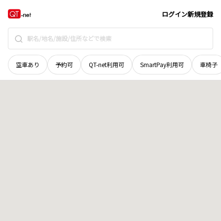
宮城県
柴田郡柴田町
槻木駅西
地域選択で探す
ログイン
新規登録
空車あり
予約可
QT-net利用可
SmartPay利用可
車椅子