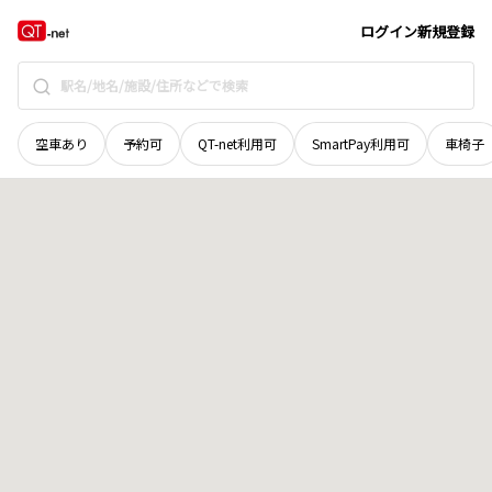
宮城県
栗原市
一迫柳目
地域選択で探す
ログイン
新規登録
空車あり
予約可
QT-net利用可
SmartPay利用可
車椅子