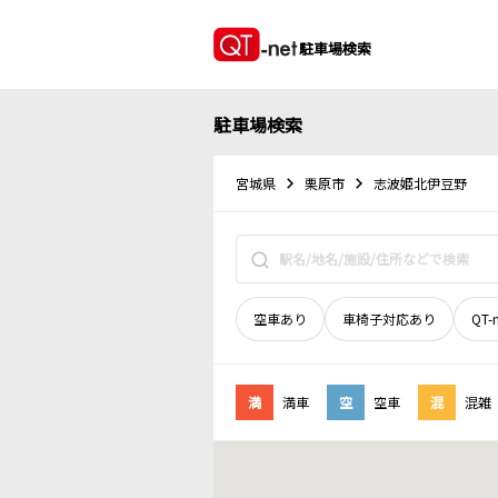
駐車場検索
駐車場検索
宮城県
栗原市
志波姫北伊豆野
空車あり
車椅子対応あり
QT-
満
満車
空
空車
混
混雑