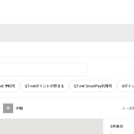
net 予約可
QT-netポイントが貯まる
QT-net SmartPay利用可
dポイ
不
不明
※一部
0件表示
1