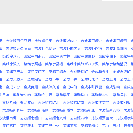
野
志波姫南伊豆野
志波姫台東
志波姫城内北
志波姫戸崎北
志波姫戸崎南
海
志波姫芝の脇南
志波姫花崎東
志波姫間内東
志波姫館浦
志波姫高畑浦
築館字八沢
築館字内南沢
築館字唐竹林
築館字城生野
築館字堰下
築館字
築館字沢入
築館字照越
築館字留場
築館字築館新八ツ沢
築館字築館蟹沢
山
築館字赤坂
築館字館下
築館字館沢
金成新桜町
金成新金生
金成沢辺町
田
金成大原木
金成翁留
金成小堤
金成小迫
金成片馬合
金成上町
金成上
裏
金成末野
金成台畑
金成津久毛
金成中町
金成中町西裏
金成梨崎
金成
駒芋埣
栗駒岩ケ崎
栗駒片子沢
栗駒栗原
栗駒桜田
栗駒猿飛来
栗駒里谷
栗駒八幡
栗駒渡丸
志波姫荒町北
志波姫荒町南
志波姫伊豆野
志波姫刈敷
志波姫新熊谷
志波姫新沼崎
志波姫新橋本
志波姫新原
志波姫新八樟
志波
志波姫南郷
志波姫南堀口
志波姫南八樟
志波姫八樟
志波姫要害東
志波姫横
築館高田
築館藤木
築館宮野中央
築館薬師
築館薬師台
花山
若柳
若柳