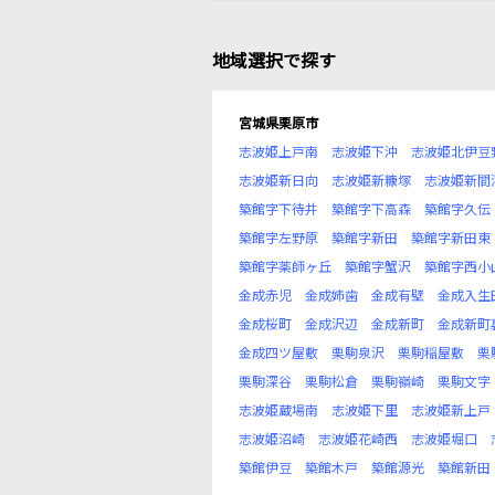
地域選択で探す
宮城県栗原市
志波姫上戸南
志波姫下沖
志波姫北伊豆
志波姫新日向
志波姫新糠塚
志波姫新間
築館字下待井
築館字下高森
築館字久伝
築館字左野原
築館字新田
築館字新田東
築館字薬師ヶ丘
築館字蟹沢
築館字西小
金成赤児
金成姉歯
金成有壁
金成入生
金成桜町
金成沢辺
金成新町
金成新町
金成四ツ屋敷
栗駒泉沢
栗駒稲屋敷
栗
栗駒深谷
栗駒松倉
栗駒嶺崎
栗駒文字
志波姫蔵場南
志波姫下里
志波姫新上戸
志波姫沼崎
志波姫花崎西
志波姫堀口
築館伊豆
築館木戸
築館源光
築館新田