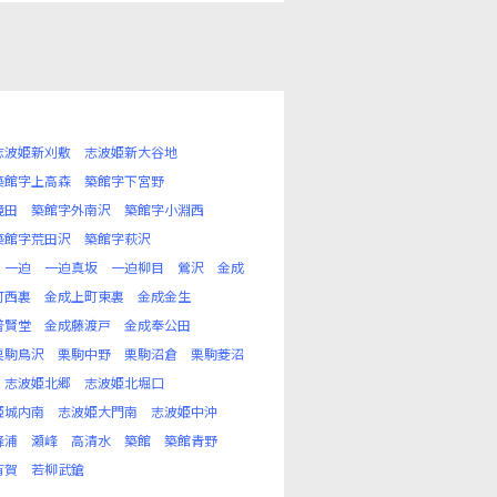
志波姫新刈敷
志波姫新大谷地
築館字上高森
築館字下宮野
境田
築館字外南沢
築館字小淵西
築館字荒田沢
築館字萩沢
一迫
一迫真坂
一迫柳目
鶯沢
金成
町西裏
金成上町東裏
金成金生
普賢堂
金成藤渡戸
金成奉公田
栗駒鳥沢
栗駒中野
栗駒沼倉
栗駒菱沼
志波姫北郷
志波姫北堀口
姫城内南
志波姫大門南
志波姫中沖
峰浦
瀬峰
高清水
築館
築館青野
有賀
若柳武鎗