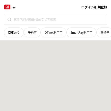
宮城県
栗原市
志波姫新大谷地
地域選択で探す
ログイン
新規登録
空車あり
予約可
QT-net利用可
SmartPay利用可
車椅子