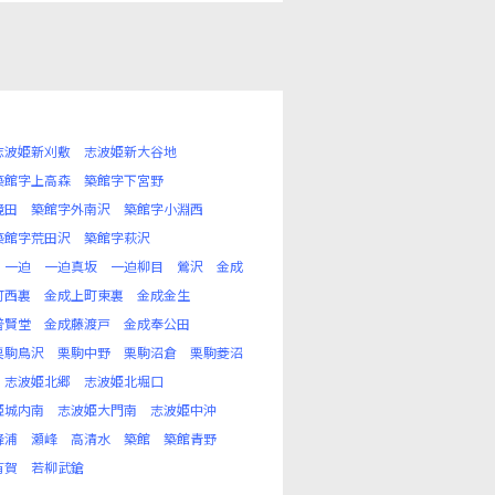
志波姫新刈敷
志波姫新大谷地
築館字上高森
築館字下宮野
境田
築館字外南沢
築館字小淵西
築館字荒田沢
築館字萩沢
一迫
一迫真坂
一迫柳目
鶯沢
金成
町西裏
金成上町東裏
金成金生
普賢堂
金成藤渡戸
金成奉公田
栗駒鳥沢
栗駒中野
栗駒沼倉
栗駒菱沼
志波姫北郷
志波姫北堀口
姫城内南
志波姫大門南
志波姫中沖
峰浦
瀬峰
高清水
築館
築館青野
有賀
若柳武鎗