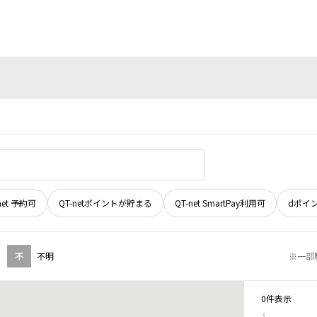
net 予約可
QT-netポイントが貯まる
QT-net SmartPay利用可
dポイ
不
不明
※一部
0件表示
1