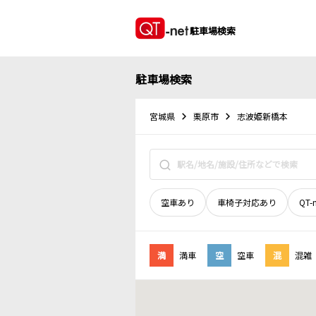
駐車場検索
駐車場検索
宮城県
栗原市
志波姫新橋本
空車あり
車椅子対応あり
QT-
満
満車
空
空車
混
混雑