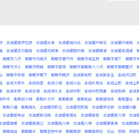
野
志波姫南伊豆野
志波姫台東
志波姫城内北
志波姫戸崎北
志波姫戸崎南
海
志波姫芝の脇南
志波姫花崎東
志波姫間内東
志波姫館浦
志波姫高畑浦
築館字八沢
築館字内南沢
築館字唐竹林
築館字城生野
築館字堰下
築館字
築館字沢入
築館字照越
築館字留場
築館字築館新八ツ沢
築館字築館蟹沢
山
築館字赤坂
築館字館下
築館字館沢
金成新桜町
金成新金生
金成沢辺町
田
金成大原木
金成翁留
金成小堤
金成小迫
金成片馬合
金成上町
金成上
裏
金成末野
金成台畑
金成津久毛
金成中町
金成中町西裏
金成梨崎
金成
駒芋埣
栗駒岩ケ崎
栗駒片子沢
栗駒栗原
栗駒桜田
栗駒猿飛来
栗駒里谷
栗駒八幡
栗駒渡丸
志波姫荒町北
志波姫荒町南
志波姫伊豆野
志波姫刈敷
志波姫新熊谷
志波姫新沼崎
志波姫新橋本
志波姫新原
志波姫新八樟
志波
志波姫南郷
志波姫南堀口
志波姫南八樟
志波姫八樟
志波姫要害東
志波姫横
築館高田
築館藤木
築館宮野中央
築館薬師
築館薬師台
花山
若柳
若柳