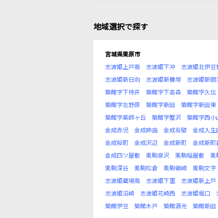
地域選択で探す
宮城県栗原市
志波姫上戸南
志波姫下沖
志波姫北伊豆
志波姫新日向
志波姫新糠塚
志波姫新間
築館字下待井
築館字下高森
築館字久伝
築館字左野原
築館字新田
築館字新田東
築館字薬師ヶ丘
築館字蟹沢
築館字西小
金成赤児
金成姉歯
金成有壁
金成入生
金成桜町
金成沢辺
金成新町
金成新町
金成四ツ屋敷
栗駒泉沢
栗駒稲屋敷
栗
栗駒深谷
栗駒松倉
栗駒嶺崎
栗駒文字
志波姫蔵場南
志波姫下里
志波姫新上戸
志波姫沼崎
志波姫花崎西
志波姫堀口
築館伊豆
築館木戸
築館源光
築館新田