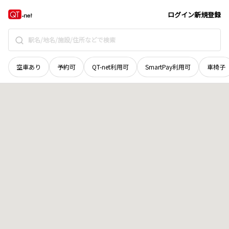
宮城県
栗原市
築館字築館新八ツ沢
地域選択で探す
ログイン
新規登録
空車あり
予約可
QT-net利用可
SmartPay利用可
車椅子