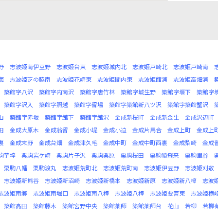
野
志波姫南伊豆野
志波姫台東
志波姫城内北
志波姫戸崎北
志波姫戸崎南
海
志波姫芝の脇南
志波姫花崎東
志波姫間内東
志波姫館浦
志波姫高畑浦
築館字八沢
築館字内南沢
築館字唐竹林
築館字城生野
築館字堰下
築館字
築館字沢入
築館字照越
築館字留場
築館字築館新八ツ沢
築館字築館蟹沢
山
築館字赤坂
築館字館下
築館字館沢
金成新桜町
金成新金生
金成沢辺町
田
金成大原木
金成翁留
金成小堤
金成小迫
金成片馬合
金成上町
金成上
裏
金成末野
金成台畑
金成津久毛
金成中町
金成中町西裏
金成梨崎
金成
駒芋埣
栗駒岩ケ崎
栗駒片子沢
栗駒栗原
栗駒桜田
栗駒猿飛来
栗駒里谷
栗駒八幡
栗駒渡丸
志波姫荒町北
志波姫荒町南
志波姫伊豆野
志波姫刈敷
志波姫新熊谷
志波姫新沼崎
志波姫新橋本
志波姫新原
志波姫新八樟
志波
志波姫南郷
志波姫南堀口
志波姫南八樟
志波姫八樟
志波姫要害東
志波姫横
築館高田
築館藤木
築館宮野中央
築館薬師
築館薬師台
花山
若柳
若柳