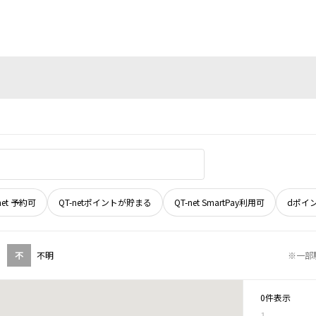
net 予約可
QT-netポイントが貯まる
QT-net SmartPay利用可
dポイ
不
不明
※一部
0件表示
1