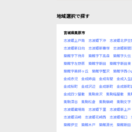
地域選択で探す
宮城県栗原市
志波姫上戸南
志波姫下沖
志波姫北伊豆
志波姫新日向
志波姫新糠塚
志波姫新間
築館字下待井
築館字下高森
築館字久伝
築館字左野原
築館字新田
築館字新田東
築館字薬師ヶ丘
築館字蟹沢
築館字西小
金成赤児
金成姉歯
金成有壁
金成入生
金成桜町
金成沢辺
金成新町
金成新町
金成四ツ屋敷
栗駒泉沢
栗駒稲屋敷
栗
栗駒深谷
栗駒松倉
栗駒嶺崎
栗駒文字
志波姫蔵場南
志波姫下里
志波姫新上戸
志波姫沼崎
志波姫花崎西
志波姫堀口
築館伊豆
築館木戸
築館源光
築館新田