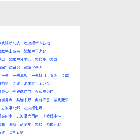
志波姫新刈敷
志波姫新大谷地
築館字上高森
築館字下宮野
境田
築館字外南沢
築館字小淵西
築館字荒田沢
築館字萩沢
一迫
一迫真坂
一迫柳目
鶯沢
金成
町西裏
金成上町東裏
金成金生
普賢堂
金成藤渡戸
金成奉公田
栗駒鳥沢
栗駒中野
栗駒沼倉
栗駒菱沼
志波姫北郷
志波姫北堀口
姫城内南
志波姫大門南
志波姫中沖
峰浦
瀬峰
高清水
築館
築館青野
有賀
若柳武鎗