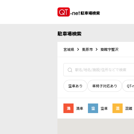
駐車場検索
駐車場検索
宮城県
栗原市
築館字蟹沢
空車あり
車椅子対応あり
QT-
満
満車
空
空車
混
混雑