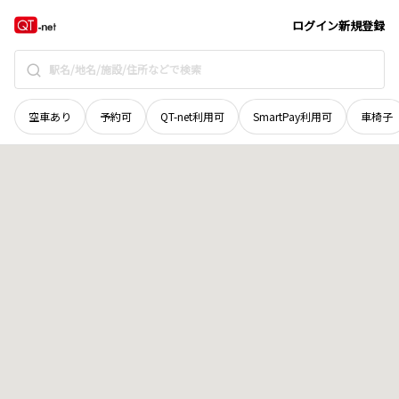
宮城県
栗原市
金成上町東裏
地域選択で探す
ログイン
新規登録
空車あり
予約可
QT-net利用可
SmartPay利用可
車椅子