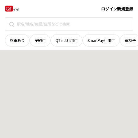
宮城県
栗原市
金成奉公田
地域選択で探す
ログイン
新規登録
空車あり
予約可
QT-net利用可
SmartPay利用可
車椅子