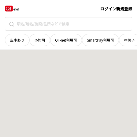
宮城県
栗原市
金成新桜町
地域選択で探す
ログイン
新規登録
空車あり
予約可
QT-net利用可
SmartPay利用可
車椅子