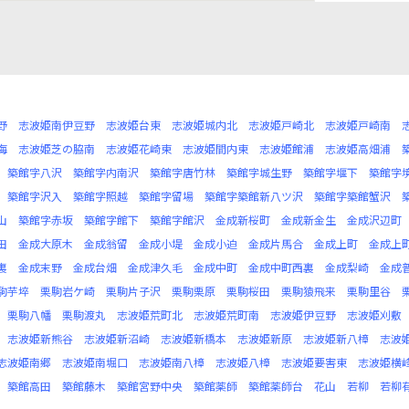
野
志波姫南伊豆野
志波姫台東
志波姫城内北
志波姫戸崎北
志波姫戸崎南
海
志波姫芝の脇南
志波姫花崎東
志波姫間内東
志波姫館浦
志波姫高畑浦
築館字八沢
築館字内南沢
築館字唐竹林
築館字城生野
築館字堰下
築館字
築館字沢入
築館字照越
築館字留場
築館字築館新八ツ沢
築館字築館蟹沢
山
築館字赤坂
築館字館下
築館字館沢
金成新桜町
金成新金生
金成沢辺町
田
金成大原木
金成翁留
金成小堤
金成小迫
金成片馬合
金成上町
金成上
裏
金成末野
金成台畑
金成津久毛
金成中町
金成中町西裏
金成梨崎
金成
駒芋埣
栗駒岩ケ崎
栗駒片子沢
栗駒栗原
栗駒桜田
栗駒猿飛来
栗駒里谷
栗駒八幡
栗駒渡丸
志波姫荒町北
志波姫荒町南
志波姫伊豆野
志波姫刈敷
志波姫新熊谷
志波姫新沼崎
志波姫新橋本
志波姫新原
志波姫新八樟
志波
志波姫南郷
志波姫南堀口
志波姫南八樟
志波姫八樟
志波姫要害東
志波姫横
築館高田
築館藤木
築館宮野中央
築館薬師
築館薬師台
花山
若柳
若柳