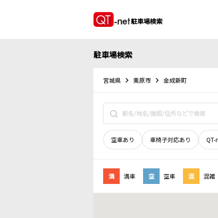
駐車場検索
駐車場検索
宮城県
栗原市
金成新町
空車あり
車椅子対応あり
QT-
満
満車
空
空車
混
混雑