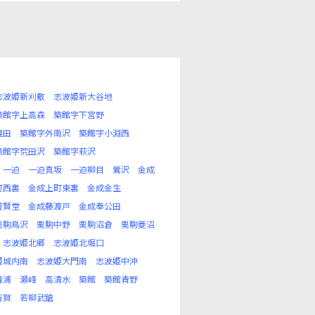
志波姫新刈敷
志波姫新大谷地
築館字上高森
築館字下宮野
境田
築館字外南沢
築館字小淵西
築館字荒田沢
築館字萩沢
一迫
一迫真坂
一迫柳目
鶯沢
金成
町西裏
金成上町東裏
金成金生
普賢堂
金成藤渡戸
金成奉公田
栗駒鳥沢
栗駒中野
栗駒沼倉
栗駒菱沼
志波姫北郷
志波姫北堀口
姫城内南
志波姫大門南
志波姫中沖
峰浦
瀬峰
高清水
築館
築館青野
有賀
若柳武鎗