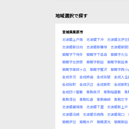
地域選択で探す
宮城県栗原市
志波姫上戸南
志波姫下沖
志波姫北伊豆
志波姫新日向
志波姫新糠塚
志波姫新間
築館字下待井
築館字下高森
築館字久伝
築館字左野原
築館字新田
築館字新田東
築館字薬師ヶ丘
築館字蟹沢
築館字西小
金成赤児
金成姉歯
金成有壁
金成入生
金成桜町
金成沢辺
金成新町
金成新町
金成四ツ屋敷
栗駒泉沢
栗駒稲屋敷
栗
栗駒深谷
栗駒松倉
栗駒嶺崎
栗駒文字
志波姫蔵場南
志波姫下里
志波姫新上戸
志波姫沼崎
志波姫花崎西
志波姫堀口
築館伊豆
築館木戸
築館源光
築館新田