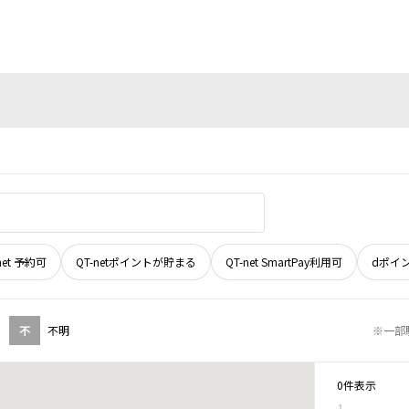
net 予約可
QT-netポイントが貯まる
QT-net SmartPay利用可
dポイ
不
不明
※一部
0件表示
1