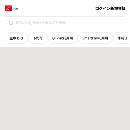
宮城県
気仙沼市
下新田
地域選択で探す
ログイン
新規登録
空車あり
予約可
QT-net利用可
SmartPay利用可
車椅子