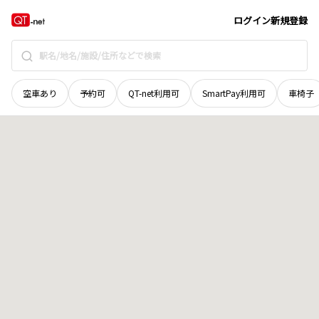
宮城県
気仙沼市
切通
地域選択で探す
ログイン
新規登録
空車あり
予約可
QT-net利用可
SmartPay利用可
車椅子