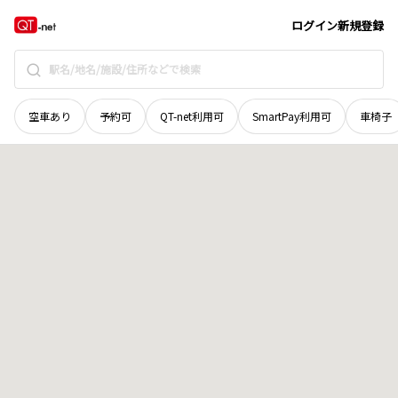
宮城県
気仙沼市
唐桑町明戸
地域選択で探す
ログイン
新規登録
空車あり
予約可
QT-net利用可
SmartPay利用可
車椅子