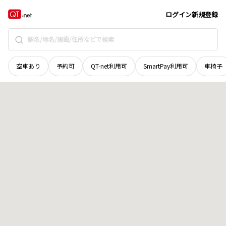
宮城県
気仙沼市
唐桑町馬場
地域選択で探す
ログイン
新規登録
空車あり
予約可
QT-net利用可
SmartPay利用可
車椅子