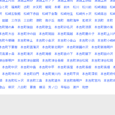
波路上内沼
波路上崎野
波路上杉ノ下
波路上瀬向
波路上野田
波路上原
波
なと町
福美町
古町
弁天町
細尾
本郷
前木
松川
松川前
松崎浦田
松
沢
松崎五駄鱈
松崎下赤田
松崎下金取
松崎地生
松崎外ヶ沢
松崎高谷
松
廻舘
三作浜
三日町
港町
南が丘
南町
南町海岸
茗荷沢
本浜町
本町
吉町猪の鼻
本吉町後田
本吉町歌生
本吉町卯名沢
本吉町漆原
本吉町狼の巣
本吉町大谷
本吉町沖の田
本吉町尾田
本吉町風越
本吉町鹿の子
本吉町上川
吉町今朝磯
本吉町幸土
本吉町小金沢
本吉町小金山
本吉町小浜
本吉町小峰
本吉町下要害
本吉町菖蒲沢
本吉町新北明戸
本吉町新圃の沢
本吉町新南明戸
町高瀬ヶ森
本吉町滝沢
本吉町滝根
本吉町岳の下
本吉町舘下
本吉町田の沢
津谷新明戸
本吉町津谷舘岡
本吉町津谷長根
本吉町津谷松尾
本吉町津谷松岡
本吉町中沢
本吉町中島
本吉町中平
本吉町長窪
本吉町長根
本吉町長畑
本吉町林の沢
本吉町日門
本吉町東川内
本吉町平貝
本吉町深萩
本吉町府
頭
本吉町松ヶ沢
本吉町三島
本吉町道外
本吉町南明戸
本吉町宮内
本吉町
倉山
柳沢
八日町
要害
横沼
芳ノ口
早稲谷
渡戸
和野