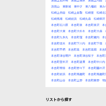
波路上岩井崎
波路上後原
波路上内田
浜見山
東新城
東中才
東八幡前
東み
松崎上赤田
松崎上金取
松崎萱
松崎北
松崎馬場
松崎前浜
松崎丸森
松崎柳沢
本吉町石川原
本吉町泉
本吉町泉沢
本
本吉町大東
本吉町大朴木
本吉町大森
本吉町九多丸
本吉町窪
本吉町蔵内
本
本吉町信夫
本吉町下川内
本吉町下宿
本吉町平椚
本吉町高
本吉町高岡
本吉
本吉町津谷明戸
本吉町津谷桜子
本吉町
本吉町登米沢
本吉町道貫
本吉町中川内
本吉町幣掛
本吉町野々下
本吉町圃の沢
本吉町前浜
本吉町馬籠町
本吉町馬籠町
本吉町山谷
本吉町上野
本吉町蕨野
物
リストから探す