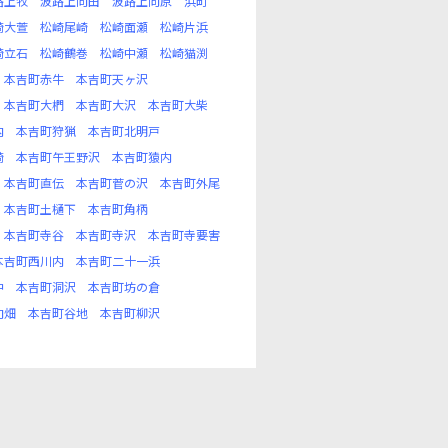
路上牧
波路上向田
波路上向原
浜町
崎大萱
松崎尾崎
松崎面瀬
松崎片浜
崎立石
松崎鶴巻
松崎中瀬
松崎猫渕
本吉町赤牛
本吉町天ヶ沢
本吉町大椚
本吉町大沢
本吉町大柴
内
本吉町狩猟
本吉町北明戸
崎
本吉町午王野沢
本吉町猿内
本吉町直伝
本吉町菅の沢
本吉町外尾
本吉町土樋下
本吉町角柄
本吉町寺谷
本吉町寺沢
本吉町寺要害
本吉町西川内
本吉町二十一浜
中
本吉町洞沢
本吉町坊の倉
向畑
本吉町谷地
本吉町柳沢