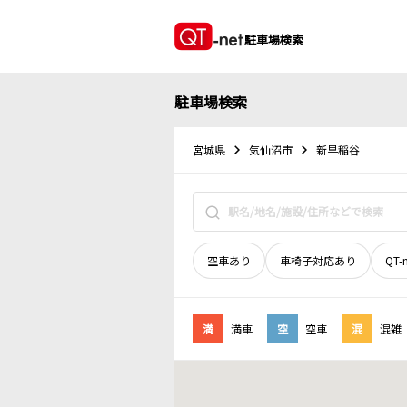
駐車場検索
駐車場検索
宮城県
気仙沼市
新早稲谷
空車あり
車椅子対応あり
QT-
満
満車
空
空車
混
混雑