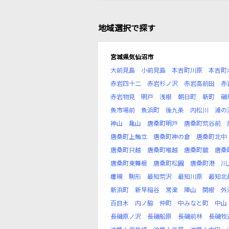
地域選択で探す
宮城県気仙沼市
大前見島
小前見島
本吉町川原
本吉町
赤岩四十二
赤岩杉ノ沢
赤岩高前田
赤
赤岩物見
明戸
浅根
朝日町
新町
磯
魚市場前
魚浜町
後九条
内松川
浦の
神山
亀山
唐桑町明戸
唐桑町荒谷前
唐桑町上鮪立
唐桑町神の倉
唐桑町北中
唐桑町只越
唐桑町唯越
唐桑町舘
唐桑
唐桑町東舞根
唐桑町松圃
唐桑町港
川
瘻槻
駒形
最知荒沢
最知川原
最知北
新浜町
新早稲谷
常楽
陣山
関根
外
百目木
内ノ脇
仲町
中みなと町
中山
長磯原ノ沢
長磯船原
長磯前林
長磯牧