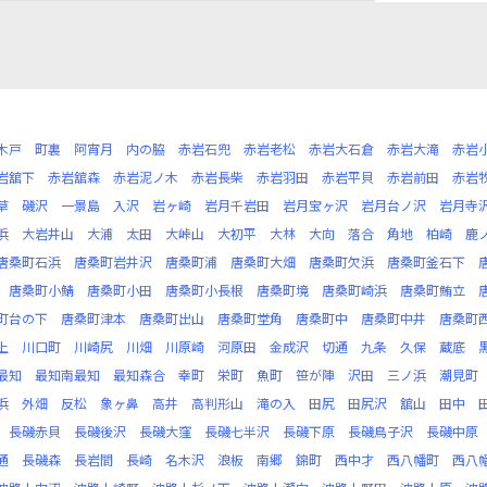
木戸
町裏
阿宵月
内の脇
赤岩石兜
赤岩老松
赤岩大石倉
赤岩大滝
赤岩
岩舘下
赤岩舘森
赤岩泥ノ木
赤岩長柴
赤岩羽田
赤岩平貝
赤岩前田
赤岩
草
磯沢
一景島
入沢
岩ヶ崎
岩月千岩田
岩月宝ヶ沢
岩月台ノ沢
岩月寺
浜
大岩井山
大浦
太田
大峠山
大初平
大林
大向
落合
角地
柏崎
鹿
唐桑町石浜
唐桑町岩井沢
唐桑町浦
唐桑町大畑
唐桑町欠浜
唐桑町釜石下
唐桑町小鯖
唐桑町小田
唐桑町小長根
唐桑町境
唐桑町崎浜
唐桑町鮪立
町台の下
唐桑町津本
唐桑町出山
唐桑町堂角
唐桑町中
唐桑町中井
唐桑町
上
川口町
川崎尻
川畑
川原崎
河原田
金成沢
切通
九条
久保
蔵底
最知
最知南最知
最知森合
幸町
栄町
魚町
笹が陣
沢田
三ノ浜
潮見町
浜
外畑
反松
象ヶ鼻
高井
高判形山
滝の入
田尻
田尻沢
舘山
田中
長磯赤貝
長磯後沢
長磯大窪
長磯七半沢
長磯下原
長磯鳥子沢
長磯中原
通
長磯森
長岩間
長崎
名木沢
浪板
南郷
錦町
西中才
西八幡町
西八