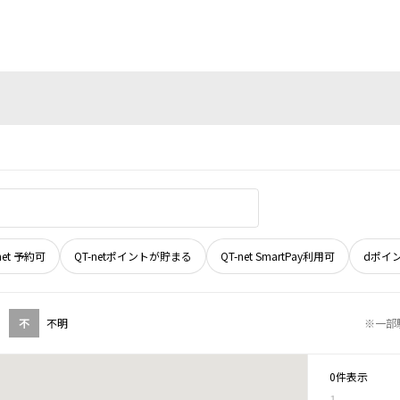
net 予約可
QT-netポイントが貯まる
QT-net SmartPay利用可
dポイ
不
不明
※一部
0件表示
1