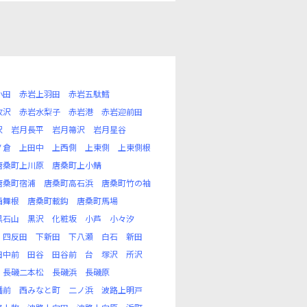
小田
赤岩上羽田
赤岩五駄鱈
牧沢
赤岩水梨子
赤岩港
赤岩迎前田
沢
岩月長平
岩月箒沢
岩月星谷
ノ倉
上田中
上西側
上東側
上東側根
唐桑町上川原
唐桑町上小鯖
唐桑町宿浦
唐桑町高石浜
唐桑町竹の袖
西舞根
唐桑町載鈎
唐桑町馬場
黒石山
黒沢
化粧坂
小芦
小々汐
四反田
下新田
下八瀬
白石
新田
田中前
田谷
田谷前
台
塚沢
所沢
長磯二本松
長磯浜
長磯原
幡前
西みなと町
二ノ浜
波路上明戸