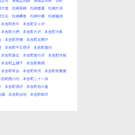
路上牧
波路上向田
波路上向原
浜町
崎大萱
松崎尾崎
松崎面瀬
松崎片浜
崎立石
松崎鶴巻
松崎中瀬
松崎猫渕
本吉町赤牛
本吉町天ヶ沢
本吉町大椚
本吉町大沢
本吉町大柴
内
本吉町狩猟
本吉町北明戸
崎
本吉町午王野沢
本吉町猿内
本吉町直伝
本吉町菅の沢
本吉町外尾
本吉町土樋下
本吉町角柄
本吉町寺谷
本吉町寺沢
本吉町寺要害
本吉町西川内
本吉町二十一浜
中
本吉町洞沢
本吉町坊の倉
向畑
本吉町谷地
本吉町柳沢