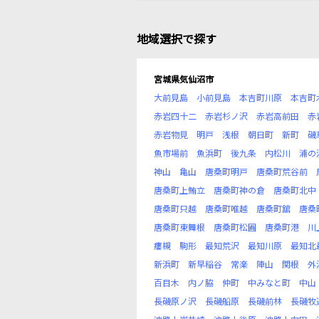
地域選択で探す
宮城県気仙沼市
大前見島
小前見島
本吉町川原
本吉町
赤岩四十二
赤岩杉ノ沢
赤岩高前田
赤
赤岩物見
明戸
浅根
朝日町
新町
磯
魚市場前
魚浜町
後九条
内松川
浦の
神山
亀山
唐桑町明戸
唐桑町荒谷前
唐桑町上鮪立
唐桑町神の倉
唐桑町北中
唐桑町只越
唐桑町唯越
唐桑町舘
唐桑
唐桑町東舞根
唐桑町松圃
唐桑町港
川
瘻槻
駒形
最知荒沢
最知川原
最知北
新浜町
新早稲谷
常楽
陣山
関根
外
百目木
内ノ脇
仲町
中みなと町
中山
長磯原ノ沢
長磯船原
長磯前林
長磯牧