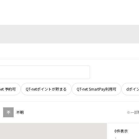
net 予約可
QT-netポイントが貯まる
QT-net SmartPay利用可
dポイ
不
不明
※一部
0件表示
1