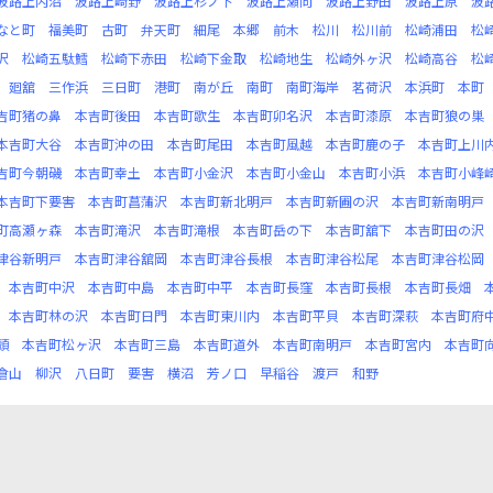
波路上内沼
波路上崎野
波路上杉ノ下
波路上瀬向
波路上野田
波路上原
波
なと町
福美町
古町
弁天町
細尾
本郷
前木
松川
松川前
松崎浦田
松
沢
松崎五駄鱈
松崎下赤田
松崎下金取
松崎地生
松崎外ヶ沢
松崎高谷
松
廻舘
三作浜
三日町
港町
南が丘
南町
南町海岸
茗荷沢
本浜町
本町
吉町猪の鼻
本吉町後田
本吉町歌生
本吉町卯名沢
本吉町漆原
本吉町狼の巣
本吉町大谷
本吉町沖の田
本吉町尾田
本吉町風越
本吉町鹿の子
本吉町上川
吉町今朝磯
本吉町幸土
本吉町小金沢
本吉町小金山
本吉町小浜
本吉町小峰
本吉町下要害
本吉町菖蒲沢
本吉町新北明戸
本吉町新圃の沢
本吉町新南明戸
町高瀬ヶ森
本吉町滝沢
本吉町滝根
本吉町岳の下
本吉町舘下
本吉町田の沢
津谷新明戸
本吉町津谷舘岡
本吉町津谷長根
本吉町津谷松尾
本吉町津谷松岡
本吉町中沢
本吉町中島
本吉町中平
本吉町長窪
本吉町長根
本吉町長畑
本吉町林の沢
本吉町日門
本吉町東川内
本吉町平貝
本吉町深萩
本吉町府
頭
本吉町松ヶ沢
本吉町三島
本吉町道外
本吉町南明戸
本吉町宮内
本吉町
倉山
柳沢
八日町
要害
横沼
芳ノ口
早稲谷
渡戸
和野