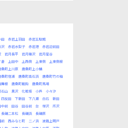
小田
赤岩上羽田
赤岩五駄鱈
牧沢
赤岩水梨子
赤岩港
赤岩迎前田
沢
岩月長平
岩月箒沢
岩月星谷
ノ倉
上田中
上西側
上東側
上東側根
唐桑町上川原
唐桑町上小鯖
唐桑町宿浦
唐桑町高石浜
唐桑町竹の袖
西舞根
唐桑町載鈎
唐桑町馬場
黒石山
黒沢
化粧坂
小芦
小々汐
四反田
下新田
下八瀬
白石
新田
田中前
田谷
田谷前
台
塚沢
所沢
長磯二本松
長磯浜
長磯原
幡前
西みなと町
二ノ浜
波路上明戸