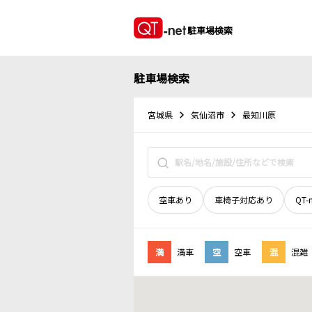
駐車場検索
駐車場検索
宮城県
気仙沼市
最知川原
空車あり
車椅子対応あり
QT-
満
満車
空
空車
混
混雑