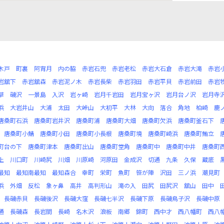
木戸
町裏
阿宵月
内の脇
赤岩石兜
赤岩老松
赤岩大石倉
赤岩大滝
赤岩
岩舘下
赤岩舘森
赤岩泥ノ木
赤岩長柴
赤岩羽田
赤岩平貝
赤岩前田
赤岩
草
磯沢
一景島
入沢
岩ヶ崎
岩月千岩田
岩月宝ヶ沢
岩月台ノ沢
岩月寺
浜
大岩井山
大浦
太田
大峠山
大初平
大林
大向
落合
角地
柏崎
鹿
唐桑町石浜
唐桑町岩井沢
唐桑町浦
唐桑町大畑
唐桑町欠浜
唐桑町釜石下
唐桑町小鯖
唐桑町小田
唐桑町小長根
唐桑町境
唐桑町崎浜
唐桑町鮪立
町台の下
唐桑町津本
唐桑町出山
唐桑町堂角
唐桑町中
唐桑町中井
唐桑町
上
川口町
川崎尻
川畑
川原崎
河原田
金成沢
切通
九条
久保
蔵底
最知
最知南最知
最知森合
幸町
栄町
魚町
笹が陣
沢田
三ノ浜
潮見町
浜
外畑
反松
象ヶ鼻
高井
高判形山
滝の入
田尻
田尻沢
舘山
田中
長磯赤貝
長磯後沢
長磯大窪
長磯七半沢
長磯下原
長磯鳥子沢
長磯中原
通
長磯森
長岩間
長崎
名木沢
浪板
南郷
錦町
西中才
西八幡町
西八