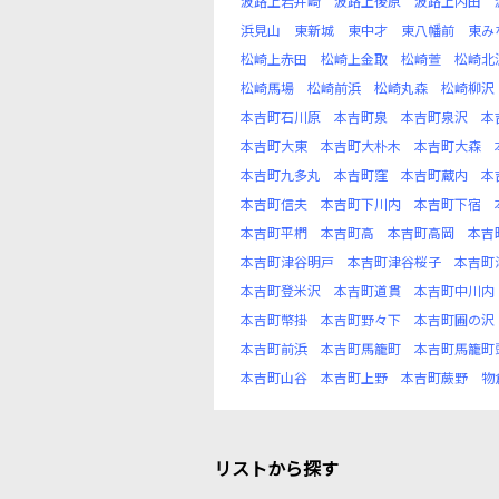
波路上岩井崎
波路上後原
波路上内田
浜見山
東新城
東中才
東八幡前
東み
松崎上赤田
松崎上金取
松崎萱
松崎北
松崎馬場
松崎前浜
松崎丸森
松崎柳沢
本吉町石川原
本吉町泉
本吉町泉沢
本
本吉町大東
本吉町大朴木
本吉町大森
本吉町九多丸
本吉町窪
本吉町蔵内
本
本吉町信夫
本吉町下川内
本吉町下宿
本吉町平椚
本吉町高
本吉町高岡
本吉
本吉町津谷明戸
本吉町津谷桜子
本吉町
本吉町登米沢
本吉町道貫
本吉町中川内
本吉町幣掛
本吉町野々下
本吉町圃の沢
本吉町前浜
本吉町馬籠町
本吉町馬籠町
本吉町山谷
本吉町上野
本吉町蕨野
物
リストから探す