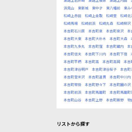
波路上岩井崎
波路上後原
波路上内田
浜見山
東新城
東中才
東八幡前
東み
松崎上赤田
松崎上金取
松崎萱
松崎北
松崎馬場
松崎前浜
松崎丸森
松崎柳沢
本吉町石川原
本吉町泉
本吉町泉沢
本
本吉町大東
本吉町大朴木
本吉町大森
本吉町九多丸
本吉町窪
本吉町蔵内
本
本吉町信夫
本吉町下川内
本吉町下宿
本吉町平椚
本吉町高
本吉町高岡
本吉
本吉町津谷明戸
本吉町津谷桜子
本吉町
本吉町登米沢
本吉町道貫
本吉町中川内
本吉町幣掛
本吉町野々下
本吉町圃の沢
本吉町前浜
本吉町馬籠町
本吉町馬籠町
本吉町山谷
本吉町上野
本吉町蕨野
物
リストから探す