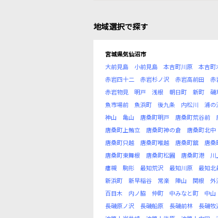
地域選択で探す
宮城県気仙沼市
大前見島
小前見島
本吉町川原
本吉町
赤岩四十二
赤岩杉ノ沢
赤岩高前田
赤
赤岩物見
明戸
浅根
朝日町
新町
磯
魚市場前
魚浜町
後九条
内松川
浦の
神山
亀山
唐桑町明戸
唐桑町荒谷前
唐桑町上鮪立
唐桑町神の倉
唐桑町北中
唐桑町只越
唐桑町唯越
唐桑町舘
唐桑
唐桑町東舞根
唐桑町松圃
唐桑町港
川
瘻槻
駒形
最知荒沢
最知川原
最知北
新浜町
新早稲谷
常楽
陣山
関根
外
百目木
内ノ脇
仲町
中みなと町
中山
長磯原ノ沢
長磯船原
長磯前林
長磯牧