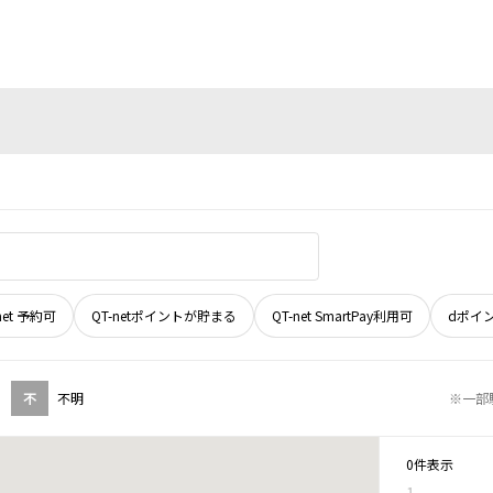
net 予約可
QT-netポイントが貯まる
QT-net SmartPay利用可
dポイ
不
不明
※一部
0件表示
1