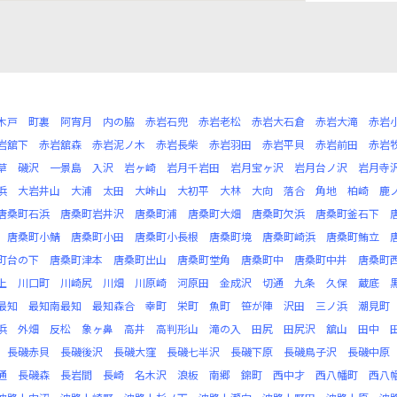
木戸
町裏
阿宵月
内の脇
赤岩石兜
赤岩老松
赤岩大石倉
赤岩大滝
赤岩
岩舘下
赤岩舘森
赤岩泥ノ木
赤岩長柴
赤岩羽田
赤岩平貝
赤岩前田
赤岩
草
磯沢
一景島
入沢
岩ヶ崎
岩月千岩田
岩月宝ヶ沢
岩月台ノ沢
岩月寺
浜
大岩井山
大浦
太田
大峠山
大初平
大林
大向
落合
角地
柏崎
鹿
唐桑町石浜
唐桑町岩井沢
唐桑町浦
唐桑町大畑
唐桑町欠浜
唐桑町釜石下
唐桑町小鯖
唐桑町小田
唐桑町小長根
唐桑町境
唐桑町崎浜
唐桑町鮪立
町台の下
唐桑町津本
唐桑町出山
唐桑町堂角
唐桑町中
唐桑町中井
唐桑町
上
川口町
川崎尻
川畑
川原崎
河原田
金成沢
切通
九条
久保
蔵底
最知
最知南最知
最知森合
幸町
栄町
魚町
笹が陣
沢田
三ノ浜
潮見町
浜
外畑
反松
象ヶ鼻
高井
高判形山
滝の入
田尻
田尻沢
舘山
田中
長磯赤貝
長磯後沢
長磯大窪
長磯七半沢
長磯下原
長磯鳥子沢
長磯中原
通
長磯森
長岩間
長崎
名木沢
浪板
南郷
錦町
西中才
西八幡町
西八