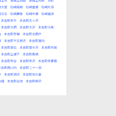
路上牧
波路上向田
波路上向原
浜町
崎大萱
松崎尾崎
松崎面瀬
松崎片浜
崎立石
松崎鶴巻
松崎中瀬
松崎猫渕
本吉町赤牛
本吉町天ヶ沢
本吉町大椚
本吉町大沢
本吉町大柴
内
本吉町狩猟
本吉町北明戸
崎
本吉町午王野沢
本吉町猿内
本吉町直伝
本吉町菅の沢
本吉町外尾
本吉町土樋下
本吉町角柄
本吉町寺谷
本吉町寺沢
本吉町寺要害
本吉町西川内
本吉町二十一浜
中
本吉町洞沢
本吉町坊の倉
向畑
本吉町谷地
本吉町柳沢