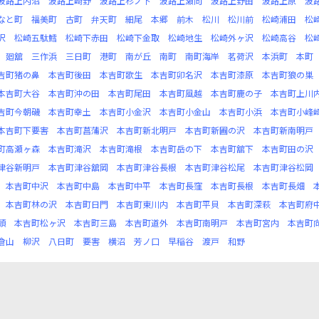
波路上内沼
波路上崎野
波路上杉ノ下
波路上瀬向
波路上野田
波路上原
波
なと町
福美町
古町
弁天町
細尾
本郷
前木
松川
松川前
松崎浦田
松
沢
松崎五駄鱈
松崎下赤田
松崎下金取
松崎地生
松崎外ヶ沢
松崎高谷
松
廻舘
三作浜
三日町
港町
南が丘
南町
南町海岸
茗荷沢
本浜町
本町
吉町猪の鼻
本吉町後田
本吉町歌生
本吉町卯名沢
本吉町漆原
本吉町狼の巣
本吉町大谷
本吉町沖の田
本吉町尾田
本吉町風越
本吉町鹿の子
本吉町上川
吉町今朝磯
本吉町幸土
本吉町小金沢
本吉町小金山
本吉町小浜
本吉町小峰
本吉町下要害
本吉町菖蒲沢
本吉町新北明戸
本吉町新圃の沢
本吉町新南明戸
町高瀬ヶ森
本吉町滝沢
本吉町滝根
本吉町岳の下
本吉町舘下
本吉町田の沢
津谷新明戸
本吉町津谷舘岡
本吉町津谷長根
本吉町津谷松尾
本吉町津谷松岡
本吉町中沢
本吉町中島
本吉町中平
本吉町長窪
本吉町長根
本吉町長畑
本吉町林の沢
本吉町日門
本吉町東川内
本吉町平貝
本吉町深萩
本吉町府
頭
本吉町松ヶ沢
本吉町三島
本吉町道外
本吉町南明戸
本吉町宮内
本吉町
倉山
柳沢
八日町
要害
横沼
芳ノ口
早稲谷
渡戸
和野