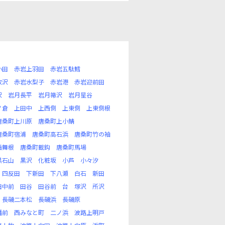
小田
赤岩上羽田
赤岩五駄鱈
牧沢
赤岩水梨子
赤岩港
赤岩迎前田
沢
岩月長平
岩月箒沢
岩月星谷
ノ倉
上田中
上西側
上東側
上東側根
唐桑町上川原
唐桑町上小鯖
唐桑町宿浦
唐桑町高石浜
唐桑町竹の袖
西舞根
唐桑町載鈎
唐桑町馬場
黒石山
黒沢
化粧坂
小芦
小々汐
四反田
下新田
下八瀬
白石
新田
田中前
田谷
田谷前
台
塚沢
所沢
長磯二本松
長磯浜
長磯原
幡前
西みなと町
二ノ浜
波路上明戸