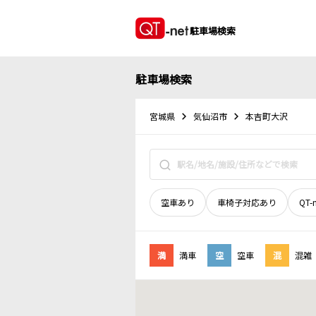
駐車場検索
駐車場検索
宮城県
気仙沼市
本吉町大沢
空車あり
車椅子対応あり
QT-
満
満車
空
空車
混
混雑